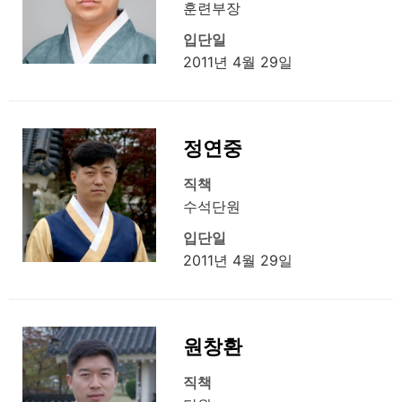
훈련부장
입단일
2011년 4월 29일
정연중
직책
수석단원
입단일
2011년 4월 29일
원창환
직책