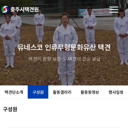
유네스코 인류무형문화유산 택견
택견의 원형 보존 및 택견의 전승 보급
택견단소개
구성원
활동갤러리
활동동영상
행사일정
구성원