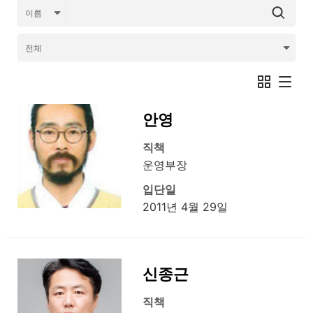
안영
직책
운영부장
입단일
2011년 4월 29일
신종근
직책