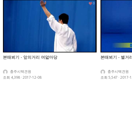
0
본때뵈기 - 앞의거리 여덟마당
본때뵈기 - 별거
충주시택견원
충주시택견원
조회 4,398
·
2017-12-08
조회 5,547
·
2017-1