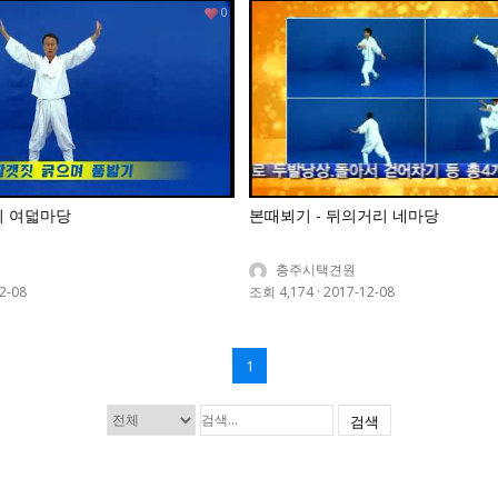
0
리 여덟마당
본때뵈기 - 뒤의거리 네마당
충주시택견원
2-08
조회 4,174
·
2017-12-08
1
검색