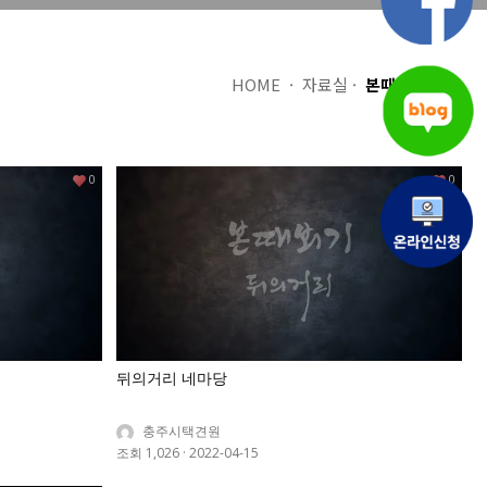
HOME · 자료실 ·
본때뵈기
0
0
뒤의거리 네마당
충주시택견원
조회 1,026
·
2022-04-15