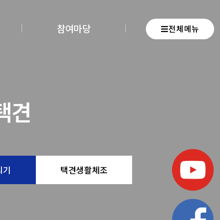
참여마당
전체메뉴
택견
뵈기
택견생활체조