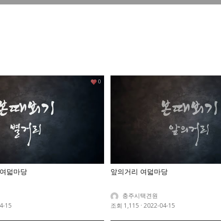
0
 여덟마당
앞의거리 여덟마당
충주시택견원
4-15
조회 1,115
·
2022-04-15