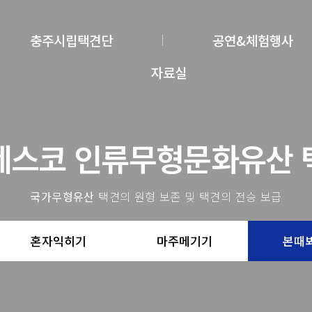
충주시립택견단
공연&체험행사
자료실
네스코 인류무형문화유산 
국가무형유산
택견의 원형 보존 및 택견의 전승 보급
혼자익히기
마주메기기
본때