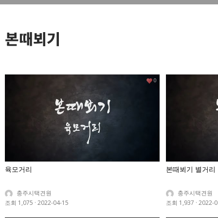
본때뵈기
0
육모거리
본때뵈기 별거리
충주시택견원
충주시택견원
조회 1,075
·
2022-04-15
조회 1,937
·
2022-0