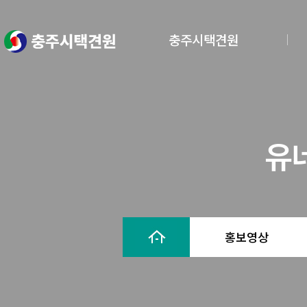
충주시택견원
유
홍보영상