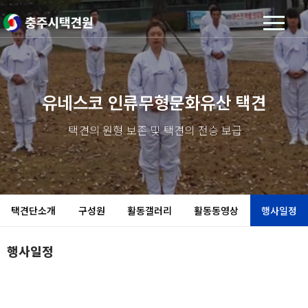
유네스코 인류무형문화유산 택견
택견의 원형 보존 및 택견의 전승 보급
택견단소개
구성원
활동갤러리
활동동영상
행사일정
행사일정