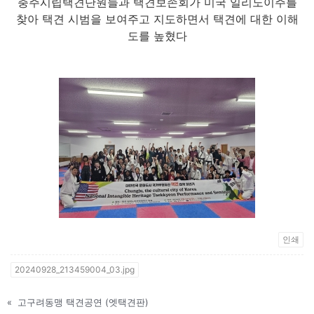
충주시립택견단원들과 택견보존회가 미국 일리노이주를
찾아 택견 시범을 보여주고 지도하면서 택견에 대한 이해
도를 높혔다
인쇄
20240928_213459004_03.jpg
«
고구려동맹 택견공연 (엣택견판)