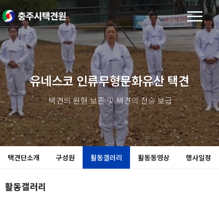
유네스코 인류무형문화유산 택견
택견의 원형 보존 및 택견의 전승 보급
택견단소개
구성원
활동갤러리
활동동영상
행사일정
활동갤러리