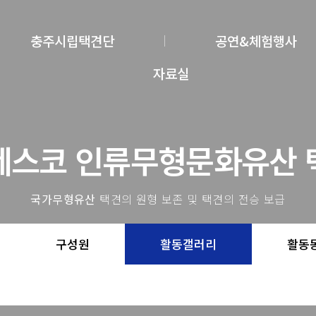
충주시립택견단
공연&체험행사
자료실
네스코 인류무형문화유산 
국가무형유산
택견의 원형 보존 및 택견의 전승 보급
구성원
활동갤러리
활동