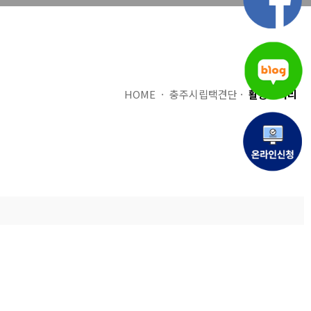
HOME · 충주시립택견단 ·
활동갤러리