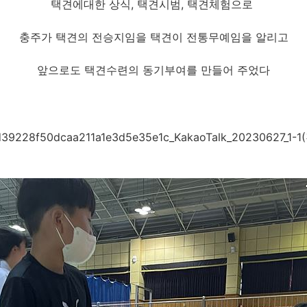
택견에대한 상식, 택견시범, 택견체험으로
충주가 택견의 전승지임을 택견이 전통무예임을 알리고
앞으로도 택견수련의 동기부여를 만들어 주었다