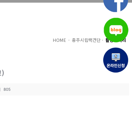
HOME · 충주시립택견단 ·
활동갤러리
)
회
805