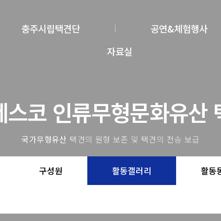
충주시립택견단
공연&체험행사
자료실
네스코 인류무형문화유산 
국가무형유산
택견의 원형 보존 및 택견의 전승 보급
구성원
활동갤러리
활동