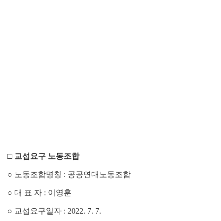
□
교섭요구 노동조합
○
노동조합명칭
:
공공연대노동조합
○
대 표 자
:
이영훈
○
교섭요구일자
: 2022. 7. 7.