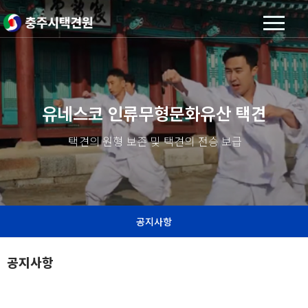
유네스코 인류무형문화유산 택견
택견의 원형 보존 및 택견의 전승 보급
공지사항
공지사항