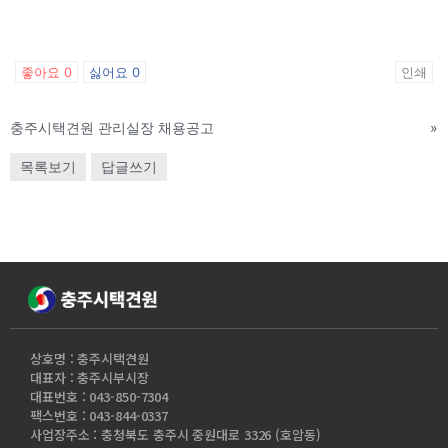
좋아요
0
싫어요
0
인쇄
충주시택견원 관리실장 채용공고
»
목록보기
답글쓰기
상호명 : 충주시택견원
대표자 : 충주시부시장
대표번호 : 043-850-7304
팩스번호 : 043-844-0337
사업장주소 : 충청북도 충주시 중원대로 3326 (호암동)