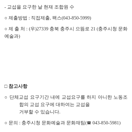
-
교섭을 요구한 날 현재 조합원 수
○
제출방법
:
직접제출
,
팩스
(043-850-5999)
○
제 출 처
: (
우
)27339
충북 충주시 으뜸로
21 (
충주시청 문화
예술과
)
□
참고사항
○
단체교섭 요구기간 내에 교섭요구를 하지 아니한 노동조
합의 교섭 요구에 대하여는 교섭을
거부할 수 있습니다
.
○
문의
:
충주시청 문화예술과 문화재팀
(
☎
043-850-5981)